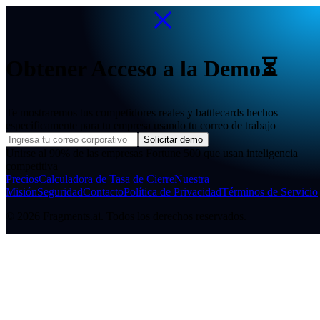
Obtener Acceso a la Demo
⏳
Te mostraremos tus competidores reales y battlecards hechos
especificamente para tu empresa usando tu correo de trabajo
Solicitar demo
Unirse al 90% de las empresas Fortune 500 que usan inteligencia
competitiva
Precios
Calculadora de Tasa de Cierre
Nuestra
Misión
Seguridad
Contacto
Política de Privacidad
Términos de Servicio
© 2026 Fragments.ai. Todos los derechos reservados.