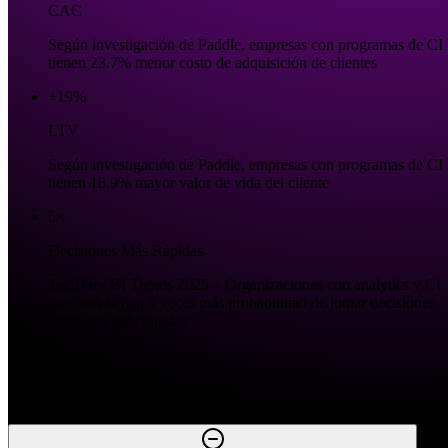
CAC
Según investigación de Paddle, empresas con programas de CI
tienen 23.7% menor costo de adquisición de clientes
+19%
LTV
Según investigación de Paddle, empresas con programas de CI
tienen 18.9% mayor valor de vida del cliente
5×
Decisiones Más Rápidas
TechJury BI Trends 2025 – Organizaciones con analytics y CI
maduros tienen 5 veces más probabilidad de tomar decisiones
mejores y más rápidas