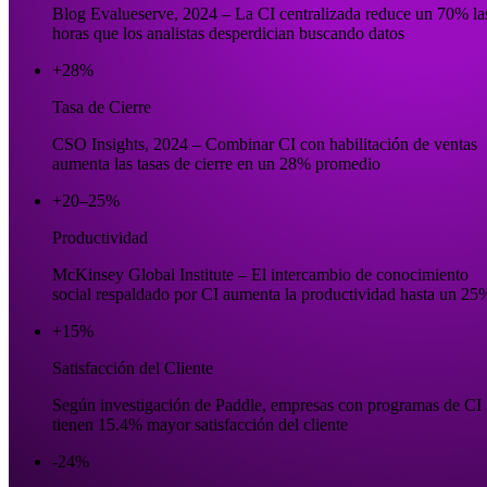
Blog Evalueserve, 2024 – La CI centralizada reduce un 70% la
horas que los analistas desperdician buscando datos
+28%
Tasa de Cierre
CSO Insights, 2024 – Combinar CI con habilitación de ventas
aumenta las tasas de cierre en un 28% promedio
+20–25%
Productividad
McKinsey Global Institute – El intercambio de conocimiento
social respaldado por CI aumenta la productividad hasta un 25
+15%
Satisfacción del Cliente
Según investigación de Paddle, empresas con programas de CI
tienen 15.4% mayor satisfacción del cliente
-24%