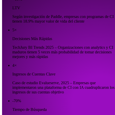
LTV
Según investigación de Paddle, empresas con programas de CI
tienen 18.9% mayor valor de vida del cliente
5×
Decisiones Más Rápidas
TechJury BI Trends 2025 – Organizaciones con analytics y CI
maduros tienen 5 veces más probabilidad de tomar decisiones
mejores y más rápidas
4×
Ingresos de Cuentas Clave
Caso de estudio Evalueserve, 2025 – Empresas que
implementaron una plataforma de CI con IA cuadruplicaron los
ingresos de sus cuentas objetivo
-70%
Tiempo de Búsqueda