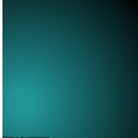
Entrando a llamadas sin conocer el panorama competitivo
Perdiendo negocios ante competidores para los que no estabas
preparado
Battlecards listas para cada llamada de ventas
Gana más negocios con insights actuales de competidores
Cierra negocios más rápido con respuestas preparadas
Métricas de rendimiento