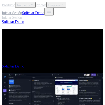
Producto
Precios
Recursos
Empresa
Iniciar Sesión
Solicitar Demo
Iniciar Sesión
Solicitar Demo
Solicitar Demo
Auto-actualizado