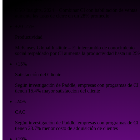
CSO Insights, 2024 – Combinar CI con habilitación de ventas
aumenta las tasas de cierre en un 28% promedio
+20–25%
Productividad
McKinsey Global Institute – El intercambio de conocimiento
social respaldado por CI aumenta la productividad hasta un 25
+15%
Satisfacción del Cliente
Según investigación de Paddle, empresas con programas de CI
tienen 15.4% mayor satisfacción del cliente
-24%
CAC
Según investigación de Paddle, empresas con programas de CI
tienen 23.7% menor costo de adquisición de clientes
+19%