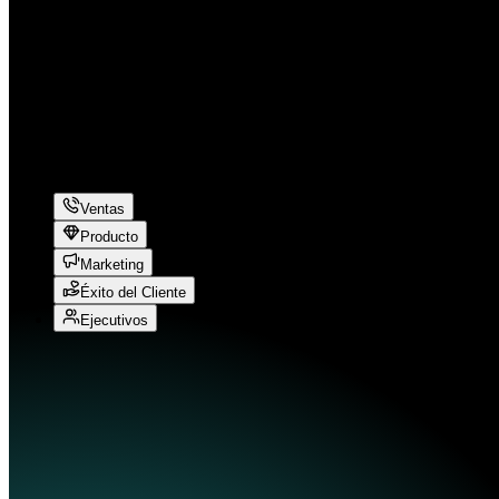
Guías competitivas
Análisis de reseñas
Impacto empresarial
Ventas
Producto
Marketing
Éxito del Cliente
Ejecutivos
Pasando horas investigando los competidores de cada prospecto