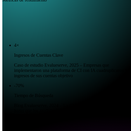
4×
Ingresos de Cuentas Clave
Caso de estudio Evalueserve, 2025 – Empresas que
implementaron una plataforma de CI con IA cuadruplicaron los
ingresos de sus cuentas objetivo
-70%
Tiempo de Búsqueda
Blog Evalueserve, 2024 – La CI centralizada reduce un 70% la
horas que los analistas desperdician buscando datos
+28%
Tasa de Cierre