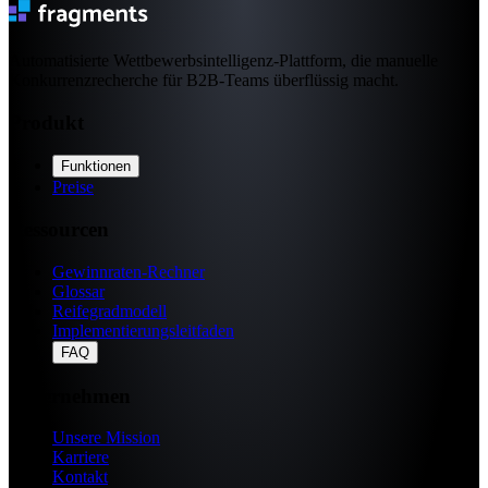
Automatisierte Wettbewerbsintelligenz-Plattform, die manuelle
Konkurrenzrecherche für B2B-Teams überflüssig macht.
Produkt
Funktionen
Preise
Ressourcen
Gewinnraten-Rechner
Glossar
Reifegradmodell
Implementierungsleitfaden
FAQ
Unternehmen
Unsere Mission
Karriere
Kontakt