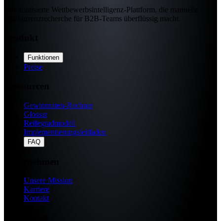
Automatisierte Wettbewerbsintelligenz-Plattform, die manuelle
Konkurrenzrecherche für B2B-Teams überflüssig macht.
Produkt
Funktionen
Preise
Ressourcen
Gewinnraten-Rechner
Glossar
Reifegradmodell
Implementierungsleitfaden
FAQ
Unternehmen
Unsere Mission
Karriere
Kontakt
Rechtliches