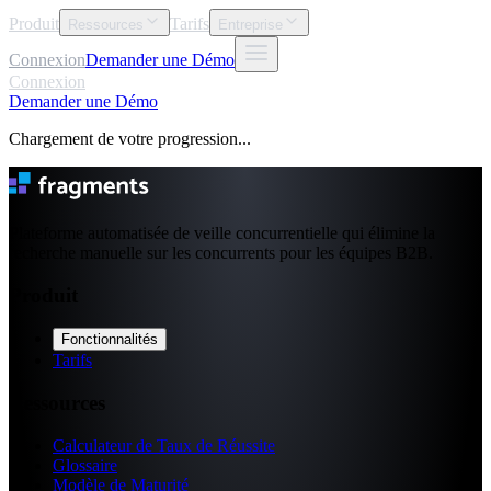
Produit
Tarifs
Ressources
Entreprise
Connexion
Demander une Démo
Connexion
Demander une Démo
Chargement de votre progression...
Plateforme automatisée de veille concurrentielle qui élimine la
recherche manuelle sur les concurrents pour les équipes B2B.
Produit
Fonctionnalités
Tarifs
Ressources
Calculateur de Taux de Réussite
Glossaire
Modèle de Maturité