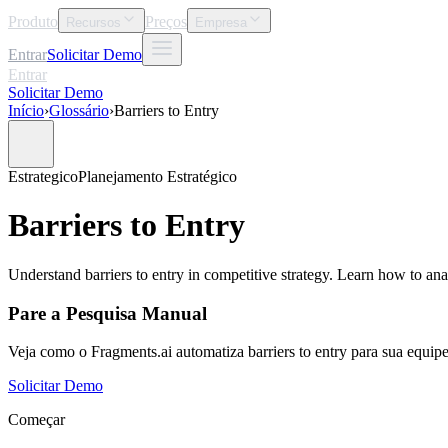
Produto
Preços
Recursos
Empresa
Entrar
Solicitar Demo
Entrar
Solicitar Demo
Início
›
Glossário
›
Barriers to Entry
Estrategico
Planejamento Estratégico
Barriers to Entry
Understand barriers to entry in competitive strategy. Learn how to an
Pare a Pesquisa Manual
Veja como o Fragments.ai automatiza barriers to entry para sua equip
Solicitar Demo
Começar