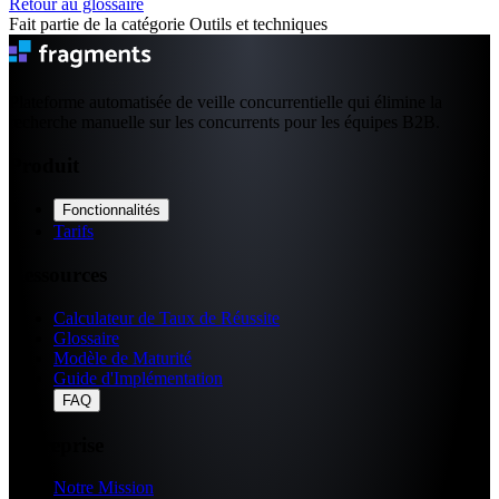
Retour au glossaire
Fait partie de la catégorie Outils et techniques
Plateforme automatisée de veille concurrentielle qui élimine la
recherche manuelle sur les concurrents pour les équipes B2B.
Produit
Fonctionnalités
Tarifs
Ressources
Calculateur de Taux de Réussite
Glossaire
Modèle de Maturité
Guide d'Implémentation
FAQ
Entreprise
Notre Mission