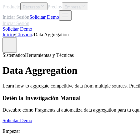
Producto
Precios
Recursos
Empresa
Iniciar Sesión
Solicitar Demo
Iniciar Sesión
Solicitar Demo
Inicio
›
Glosario
›
Data Aggregation
Sistematico
Herramientas y Técnicas
Data Aggregation
Learn how to aggregate competitive data from multiple sources. Practica
Detén la Investigación Manual
Descubre cómo Fragments.ai automatiza data aggregation para tu equi
Solicitar Demo
Empezar