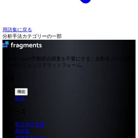
用語集に戻る
分析手法カテゴリーの一部
B2Bチームの手動競合調査を不要にする、自動化された競合
インテリジェンスプラットフォーム。
製品
機能
料金
リソース
受注率計算機
用語集
成熟度モデル