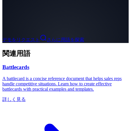
デモをリクエスト
さらに用語を探索
関連用語
Battlecards
A battlecard is a concise reference document that helps sales reps
handle competitive situations. Learn how to create effective
battlecards with practical examples and templates.
詳しく見る